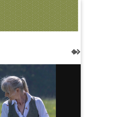


