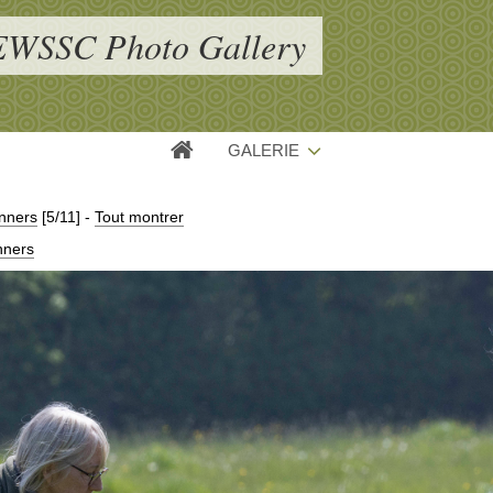
EWSSC Photo Gallery
GALERIE
nners
[5/11]
-
Tout montrer
nners