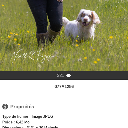
321

077A1286

Propriétés
Type de fichier
: Image JPEG
Poids
: 6,42 Mo
Dimensions
: 3131 x 3914 pixels